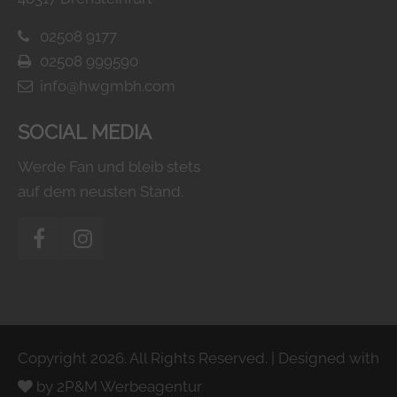
02508 9177
02508 999590
info@hwgmbh.com
SOCIAL MEDIA
Werde Fan und bleib stets
auf dem neusten Stand.
Copyright 2026. All Rights Reserved. | Designed with
by
2P&M Werbeagentur