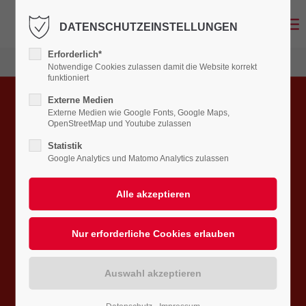
DATENSCHUTZEINSTELLUNGEN
LOGIN
Erforderlich*
Benutzername
Notwendige Cookies zulassen damit die Website korrekt
funktioniert
LÜFTUNG
Externe Medien
Externe Medien wie Google Fonts, Google Maps,
OpenStreetMap und Youtube zulassen
WIRKSAME METHODEN, UM
Passwort
Statistik
DIE LUFT ZU REINIGEN UND
Google Analytics und Matomo Analytics zulassen
ZU ERNEUERN.
Besseres Klima für Zuhause
Anmelden
Register
|
Lost your password?
SUPPORT
Lorem ipsum dolor sit amet: