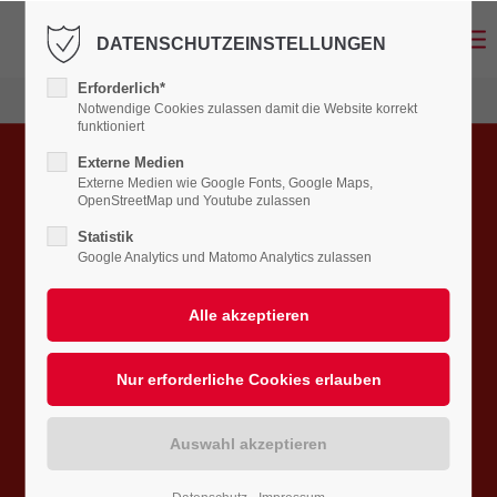
DATENSCHUTZEINSTELLUNGEN
LOGIN
Erforderlich*
Benutzername
Notwendige Cookies zulassen damit die Website korrekt
funktioniert
PELLETHEIZUNG
Externe Medien
Externe Medien wie Google Fonts, Google Maps,
OpenStreetMap und Youtube zulassen
SO EINFACH KANN HOLZ SEIN.
Passwort
Statistik
Google Analytics und Matomo Analytics zulassen
Anmelden
Register
|
Lost your password?
SUPPORT
Lorem ipsum dolor sit amet: