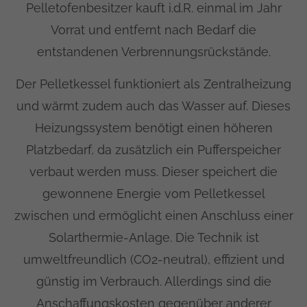
Pelletofenbesitzer kauft i.d.R. einmal im Jahr
+44 1234 567 890
Vorrat und entfernt nach Bedarf die
Drop us a line
entstandenen Verbrennungsrückstände.
info@yourdomain.com
Der Pelletkessel funktioniert als Zentralheizung
ABOUT US
und wärmt zudem auch das Wasser auf. Dieses
Heizungssystem benötigt einen höheren
Lorem ipsum dolor sit amet, consectetuer
adipiscing elit.
Platzbedarf, da zusätzlich ein Pufferspeicher
verbaut werden muss. Dieser speichert die
Aenean commodo ligula eget dolor. Aenean
gewonnene Energie vom Pelletkessel
massa. Cum sociis natoque penatibus et
magnis dis parturient montes, nascetur
zwischen und ermöglicht einen Anschluss einer
ridiculus mus. Donec quam felis, ultricies
Solarthermie-Anlage. Die Technik ist
nec.
umweltfreundlich (CO2-neutral), effizient und
günstig im Verbrauch. Allerdings sind die
Anschaffungskosten gegenüber anderer